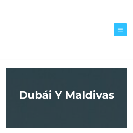
Ir
al
contenido
MA
ME
Dubái Y Maldivas